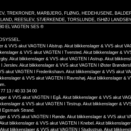
LEV, TREKRONER, MARBJERG, FLØNG, HEDEHUSENE, BALD
ELAND, REESLEV, STÆRKENDE, TORSLUNDE, ISHØJ LANDSB
0 20 80 EL VAGTEN SES ®
VENDSYSSEL.
ager & VVS akut VAGTEN I Alstrup. Akut blikkenslager & VVS akut 
ikkenslager & VVS akut VAGTEN I Tversted. Akut blikkenslager & VV
gby. Akut blikkenslager & VVS akut VAGTEN I Astrup. Akut blikkens
Jerslev. Akut blikkenslager & VVS akut VAGTEN I Øster Brøndersle
VVS akut VAGTEN I Frederikshavn. Akut blikkenslager & VVS akut V
blikkenslager & VVS akut VAGTEN I Ravnshøj. Akut blikkenslager &
um.
7 13 / 40 33 34 00
lager & VVS akut VAGTEN I Egå. Akut blikkenslager & VVS akut VA
likkenslager & VVS akut VAGTEN I Tirstrup. Akut blikkenslager & VV
I Egsmark Strand.
lager & VVS akut VAGTEN I Rønde. Akut blikkenslager & VVS akut V
 Akut blikkenslager & VVS akut VAGTEN I Knebel. Akut blikkenslage
 Akut blikkenslager & VVS akut VAGTEN I Studsstrup. Akut blikken