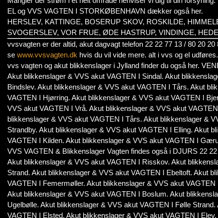
Mangler der strøm i et helt område henviser vi dig til din forsyning.
EL og VVS VAGTEN I STORKØBENHAVN dækker også her.
HERSLEV, KATTINGE, BOSERUP SKOV, ROSKILDE, HIMME
SVOGERSLEV, VOR FRUE, ØDE HASTRUP, VINDINGE, HED
vvsvagten er der altid, akut dagvagt telefon 22 22 77 13 / 80 2
se
www.vvsvagten.dk
hvis du vil vide mere. alt i vvs og el udføres.
vvs vagten og akut blikkenslager i Jylland finder du også her. 
Akut blikkenslager & VVS akut VAGTEN I Sindal. Akut blikkensl
Bindslev. Akut blikkenslager & VVS akut VAGTEN I Tårs. Akut bl
VAGTEN I Hjørring. Akut blikkenslager & VVS akut VAGTEN I Bjer
VVS akut VAGTEN I Vrå. Akut blikkenslager & VVS akut VAGTEN I 
blikkenslager & VVS akut VAGTEN I Tårs. Akut blikkenslager & 
Strandby. Akut blikkenslager & VVS akut VAGTEN I Elling. Akut 
VAGTEN I Kilden. Akut blikkenslager & VVS akut VAGTEN I Gær
VVS VAGTEN & Blikkenslager Vagten findes også i DJURS 22 22 7
Akut blikkenslager & VVS akut VAGTEN I Risskov. Akut blikkens
Strand. Akut blikkenslager & VVS akut VAGTEN I Ebeltoft. Akut b
VAGTEN I Femermøller. Akut blikkenslager & VVS akut VAGTEN 
Akut blikkenslager & VVS akut VAGTEN I Boslum. Akut blikkens
Ugelbølle. Akut blikkenslager & VVS akut VAGTEN I Følle Strand.
VAGTEN I Elsted. Akut blikkenslager & VVS akut VAGTEN I Elev.