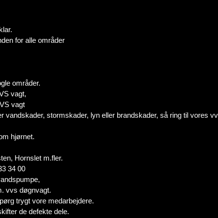
lar.
nden for alle områder
gle områder.
VS vagt,
VS vagt
 vandskader, stormskader, lyn eller brandskader, så ring til vores vv
 om hjørnet.
n, Hornslet m.fler.
33 34 00
ndvandspumpe,
m. vvs døgnvagt.
pørg trygt vore medarbejdere.
kifter de defekte dele.