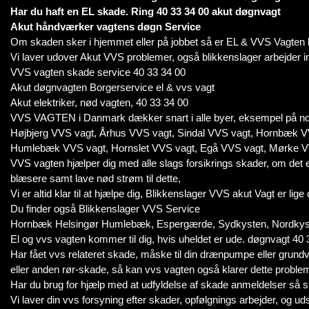
Har du haft en EL skade. Ring 40 33 34 00 akut døgnvagt
Akut håndværker vagtens døgn Service
Om skaden sker i hjemmet eller på jobbet så er EL & VVS Vagten k
Vi laver udover Akut VVS problemer, også blikkenslager arbejder i
VVS vagten skade service 40 33 34 00
Akut døgnvagten Borgerservice el & vvs vagt
Akut elektriker, nød vagten, 40 33 34 00
VVS VAGTEN i Danmark dækker snart i alle byer, eksempel på no
Højbjerg VVS vagt, Århus VVS vagt, Sindal VVS vagt, Hornbæk V
Humlebæk VVS vagt, Hornslet VVS vagt, Egå VVS vagt, Mørke V
VVS vagten hjælper dig med alle slags forsikrings skader, om det er
blæsere samt lave nød strøm til dette,
Vi er altid klar til at hjælpe dig, Blikkenslager VVS akut Vagt er lige
Du finder også Blikkenslager VVS Service
Hornbæk Helsingør Humlebæk, Espergærde, Sydkysten, Nordkyste
El og vvs vagten kommer til dig, hvis uheldet er ude. døgnvagt 40 
Har fået vvs relateret skade, måske til din drænpumpe eller gru
eller anden rør-skade, så kan vvs vagten også klarer dette proble
Har du brug for hjælp med at udfyldelse af skade anmeldelser så s
Vi laver din vvs forsyning efter skader, opfølgnings arbejder, og uds