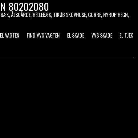
TEN 80202080
g HORNBÆK, ÅLSGÅRDE, HELLEBÆK, TIKØB SKOVHUSE, GURRE, NYRUP HEGN,
 EL VAGTEN
FIND VVS VAGTEN
EL SKADE
VVS SKADE
EL TJEK