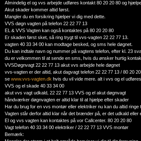
Almindelig el og vvs arbejde udføres kontakt 80 20 20 80 og hjælpe
Akut skader kommer altid først.
Mangler du en forsikring hjælper vi dig med dette.
VVS døgn vagten på telefon 22 22 77 13
EL & VVS Vagten kan også kontaktes på 80 20 20 80
Er skaden først sket, så ring trygt til vvs-vagten 22 22 77 13.
vagten 40 33 34 00 kan modtage besked, og sms hele døgnet.
Du kan indtale navn og nummer på vagtens telefon, efter kl. 23 svare
du er velkommen til at sende en sms, hvis du ønsker hurtig kontak
VVSDøgnvagt 22 22 77 13 akut vvs arbejde hele døgnet
vvs-vagten er der altid, akut dagvagt telefon 22 22 77 13 / 80 2
se
www.vvs-vagten.dk
hvis du vil vide mere. alt i vvs og el udføres
VVS og el skade 40 33 34 00
akut vvs vagt udkald, 22 22 77 13 VVS og el akut døgnvagt
håndværker døgnvagten er altid klar til at hjælpe efter skader
Har du brug for en vvs montør eller elektriker nu kan du altid ringe
Vagten står derfor altid klar når det brænder på, er det udkald eller 
El og vvs vagten kan kontaktes på vor Callcenter. 80 20 20 80
Vagt telefon 40 33 34 00 elektriker / 22 22 77 13 VVS montør
Bemærk: