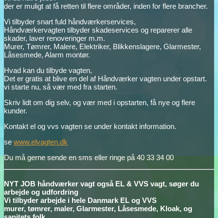
der er muligt at få retten til flere områder, inden for flere brancher.
Vi tilbyder snart fuld håndværkerservices,
Håndværkervagten tilbyder skadeservices og reparerer alle
skader, laver renoveringer m.m.
Murer, Tømrer, Malere, Elektriker, Blikkenslagere, Glarmester,
Låsesmede, Alarm montør.
Hvad kan du tilbyde vagten,
Det er gratis at blive en del af Håndværker vagten under opstart.
vi starte nu, så vær med fra starten.
Skriv lidt om dig selv, og vær med i opstarten, få nye og flere
kunder.
Kontakt el og vvs vagten se under kontakt information.
se
www.elvagten.dk
Du må gerne sende en sms eller ringe på 40 33 34 00
NYT JOB håndværker vagt også EL & VVS vagt, søger du
arbejde og udfordring
Vi tilbyder arbejde i hele Danmark EL og VVS
murer, tømrer, maler, Glarmester, Låsesmede, Kloak, og
sanitets folk