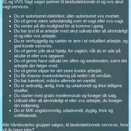
EL og VVS Vagt søger partner til landsdækkende el og vvs akut
vagt services.
Du er autoriseret elektriker, eller autoriseret vvs montør.
Du vil gerne være selvstændig som el-vagt eller vvs-vagt.
Du venter på din mulighed for at komme i gang.
Du har lyst til at arbejde med akut udkald eller alt almindeligt
el og eller vvs arbejde.
Du er omhyggelig og sætter er ære i et veludført arbejde, og
god kunde services.
Du vil gerne yde akut hjælp, for vagten, når du er ude på
akutte el eller vvs opgaver.
Du vil gerne have udkald om aften og weekenden, samt det
arbejde der følger med.
Du vil gerne slippe for det store kontor arbejde.
Du får massiv markedsføring på nettet i dit område.
Du har kørekort, måske allerede en varebil.
Du er ædruelig, ærlig, frisk og udadvendt og ikke tidligere
straffet.
Du starter med gratis medlemskab og forøger dit salg.
Udkald eller alt almindeligt el eller vvs arbejde, du forøger
din indtjening.
Du er M/K ungdommelig, udadvendt, dygtig, frisk og
veltiltalende.
Alle håndsværks grupper søges, til landsdækkende services, hvor
vil du have jobs?