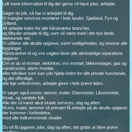
Lidt mere information til dig der gerne vil have jobs, arbejde.
Søger du job, så har vi arbejdet til dig.
Vi mangler services montører i hele landet. Sjælland, Fyn og
Jylland.
Alt arbejde inden for alle håndværks brancher,
og tilbyder arbejde til dig, som vil være med i det nye lands
dækkende net.
Vi udfører alle akutte opgaver, samt vedligeholder, og renover alle
bygninger.
Håndværker el og vvs vagten laver alle almindelige reparations
opgaver.
Om er du el montør, elektriker, vvs montør, blikkenslager, gas og
vandmester, alarm montør,
eller tekniker som kan yde hjælp inden for alle private husstande,
og det offentlige,
alle lige velkommen, arbejde gives i hele prøve tiden.
Vi søger også murer, tømrer, maler, Glarmester, Låsesmede,
Kloak, og sanitets folk.
Alle der vil kører akut skade services, dag og aften.
Murer, maler, tømmer vil primært få arbejde på de akutte opgaver
der kommer i forbindelse,
med alle indkommende skader.
Du vil få opgaver, jobs, dag og aften, det gratis at blive prøve