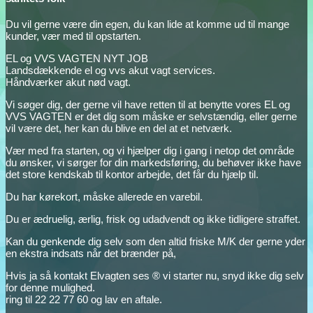
Du vil gerne være din egen, du kan lide at komme ud til mange
kunder, vær med til opstarten.
EL og VVS VAGTEN NYT JOB
Landsdækkende el og vvs akut vagt services.
Håndværker akut nød vagt.
Vi søger dig, der gerne vil have retten til at benytte vores EL og
VVS VAGTEN er det dig som måske er selvstændig, eller gerne
vil være det, her kan du blive en del at et netværk.
Vær med fra starten, og vi hjælper dig i gang i netop det område
du ønsker, vi sørger for din markedsføring, du behøver ikke have
det store kendskab til kontor arbejde, det får du hjælp til.
Du har kørekort, måske allerede en varebil.
Du er ædruelig, ærlig, frisk og udadvendt og ikke tidligere straffet.
Kan du genkende dig selv som den altid friske M/K der gerne yder
en ekstra indsats når det brænder på,
Hvis ja så kontakt Elvagten ses ® vi starter nu, snyd ikke dig selv
for denne mulighed.
ring til 22 22 77 60 og lav en aftale.